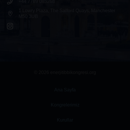
+44 7789 085268
1 Lowry Plaza, The Salford Quays, Manchester
M50 3UB
© 2026 enerjitibbikongresi.org
Ana Sayfa
Kongrelerimiz
Kurullar