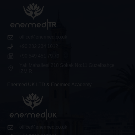
office@enermed.co.uk
+90 232 234 1012
+90 549 451 79 79
Yalı Mahallesi 218 Sokak No:11 Güzelbahçe
İZMİR
Enermed UK LTD & Enermed Academy
office@enermed.co.uk