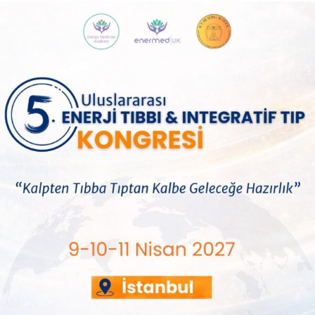
4. Kongre
DAVET
Sizleri, bilgi ve deneyimlerinizi paylaşmaya,
birlikte üretmeye ve sağlıklı yaşam
vizyonunu hep birlikte şekillendirmeye davet