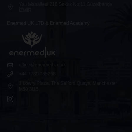
Yalı Mahallesi 218 Sokak No:11 Güzelbahçe
İZMİR
Enermed UK LTD & Enermed Academy
office@enermed.co.uk
+44 7789 085268
1 Lowry Plaza, The Salford Quays, Manchester
M50 3UB