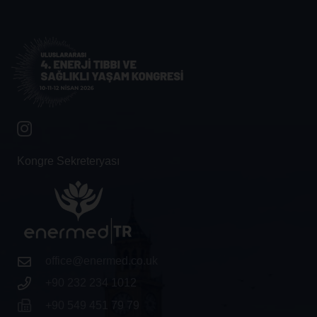
Kongre Sekreteryası
office@enermed.co.uk
+90 232 234 1012
+90 549 451 79 79