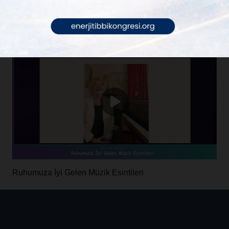
Kalpten Tıbba Tıptan Kalbe, Geleceğe Hazırlık ve Tarzı
Vefa Etkinliği
Ruhumuza İyi Gelen Müzik Esintileri