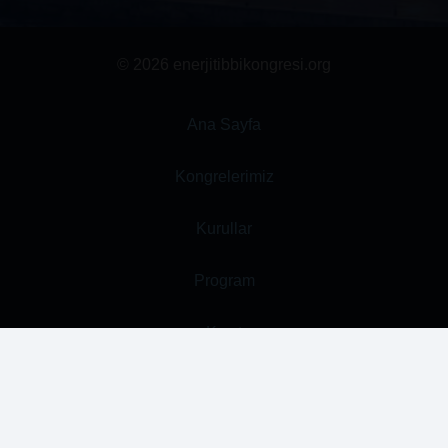
© 2026 enerjitibbikongresi.org
Ana Sayfa
Kongrelerimiz
Kurullar
Program
Kayıt
Bildiri Gönderimi
İletişim