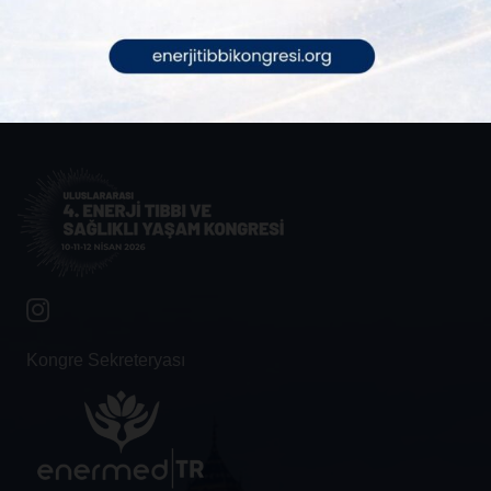
Bach Çiçekleri
Kongre Sekreteryası