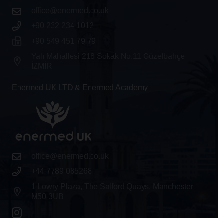
office@enermed.co.uk
+90 232 234 1012
+90 549 451 79 79
Yalı Mahallesi 218 Sokak No:11 Güzelbahçe
İZMİR
Enermed UK LTD & Enermed Academy
office@enermed.co.uk
+44 7789 085268
1 Lowry Plaza, The Salford Quays, Manchester
M50 3UB