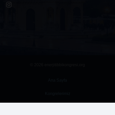
© 2026 enerjitibbikongresi.org
Ana Sayfa
Kongrelerimiz
Kurullar