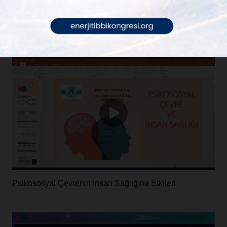
Uzay Havasının Biyolojik Sistemler Üzerine Etkileri
Psikososyal Çevrenin İnsan Sağlığına Etkileri