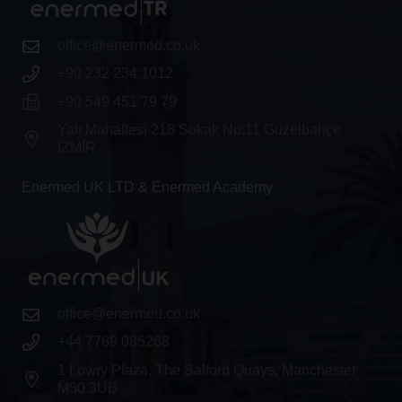
office@enermed.co.uk
+90 232 234 1012
+90 549 451 79 79
Yalı Mahallesi 218 Sokak No:11 Güzelbahçe
İZMİR
Enermed UK LTD & Enermed Academy
office@enermed.co.uk
+44 7789 085268
1 Lowry Plaza, The Salford Quays, Manchester
M50 3UB