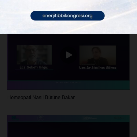
Fonksiyonel Tıp ve Homeopati
Homeopati Nasıl Bütüne Bakar