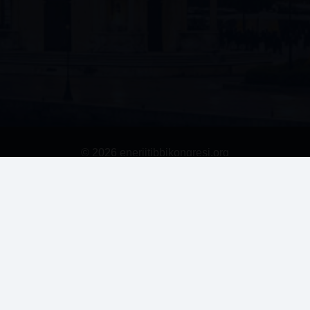
© 2026 enerjitibbikongresi.org
Ana Sayfa
Kongrelerimiz
Kurullar
Program