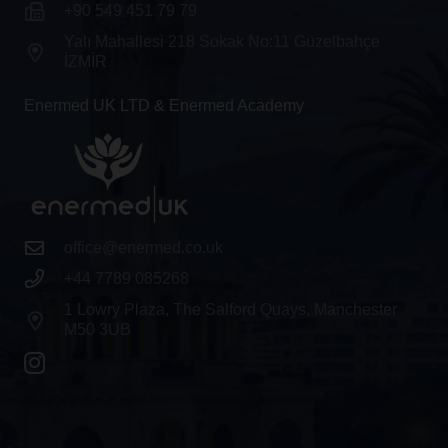
+90 549 451 79 79
Yalı Mahallesi 218 Sokak No:11 Güzelbahçe
İZMİR
Enermed UK LTD & Enermed Academy
office@enermed.co.uk
+44 7789 085268
1 Lowry Plaza, The Salford Quays, Manchester
M50 3UB